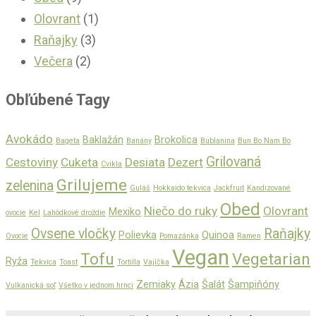
Olovrant
(1)
Raňajky
(3)
Večera
(2)
Obľúbené Tagy
Avokádo
Baklažán
Brokolica
Bageta
Banány
Bublanina
Bun Bo Nam Bo
Grilovaná
Cestoviny
Cuketa
Desiata
Dezert
Cvikla
Grilujeme
zelenina
Guláš
Hokkaido tekvica
Jackfruit
Kandizované
Obed
Niečo do ruky
Olovrant
Mexiko
ovocie
Kel
Lahôdkové droždie
Ovsene vločky
Raňajky
Polievka
Quinoa
Ovocie
Pomazánka
Ramen
Vegan
Tofu
Vegetarian
Ryža
Tekvica
Toast
Tortilla
Vajíčka
Zemiaky
Ázia
Šalát
Šampiňóny
Vulkanická soľ
Všetko v jednom hrnci