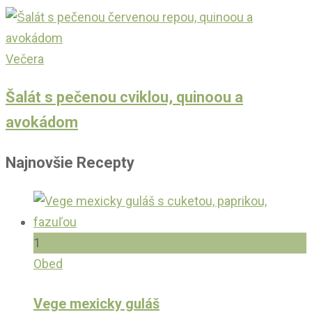
Večera
Šalát s pečenou cviklou, quinoou a
avokádom
Najnovšie Recepty
1
Obed
Vege mexicky guláš