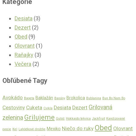
Kategórie
Desiata
(3)
Dezert
(2)
Obed
(9)
Olovrant
(1)
Raňajky
(3)
Večera
(2)
Obľúbené Tagy
Avokádo
Baklažán
Brokolica
Bageta
Banány
Bublanina
Bun Bo Nam Bo
Grilovaná
Cestoviny
Cuketa
Desiata
Dezert
Cvikla
Grilujeme
zelenina
Guláš
Hokkaido tekvica
Jackfruit
Kandizované
Obed
Niečo do ruky
Olovrant
Mexiko
ovocie
Kel
Lahôdkové droždie