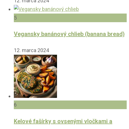
12. marca 2024
5
Vegansky banánový chlieb (banana bread)
12. marca 2024
6
Kelové fašírky s ovsenými vločkami a